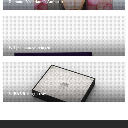
Diamond Nederland's Ambacht
Wil je....aanzoeksringen
VdB&VR ringen tray