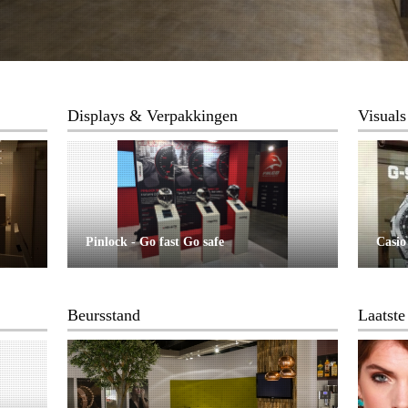
Displays & Verpakkingen
Visuals
Pinlock - Go fast Go safe
Casio
Beursstand
Laatste